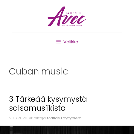
Valikko
Cuban music
3 Tärkeää kysymystä
salsamusiikista
20.8.2020
kirjoittaja
Matias Löyttyniemi