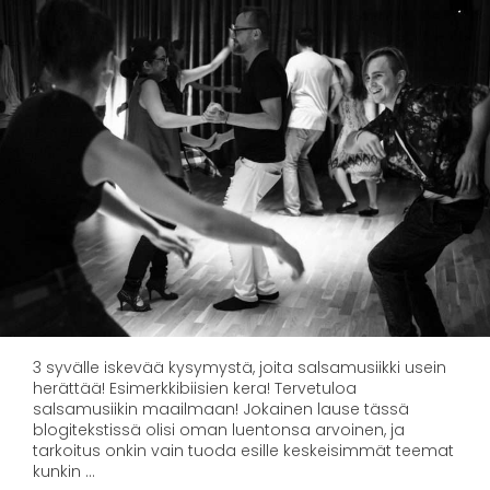
3 syvälle iskevää kysymystä, joita salsamusiikki usein
herättää! Esimerkkibiisien kera! Tervetuloa
salsamusiikin maailmaan! Jokainen lause tässä
blogitekstissä olisi oman luentonsa arvoinen, ja
tarkoitus onkin vain tuoda esille keskeisimmät teemat
kunkin …