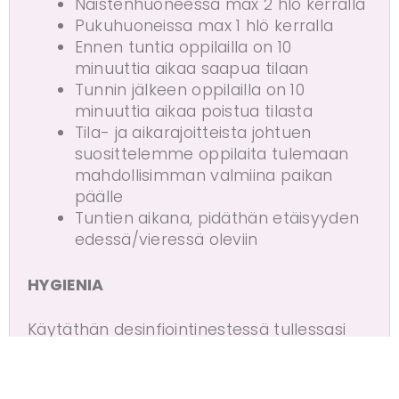
Naistenhuoneessa max 2 hlö kerralla
Pukuhuoneissa max 1 hlö kerralla
Ennen tuntia oppilailla on 10
minuuttia aikaa saapua tilaan
Tunnin jälkeen oppilailla on 10
minuuttia aikaa poistua tilasta
Tila- ja aikarajoitteista johtuen
suosittelemme oppilaita tulemaan
mahdollisimman valmiina paikan
päälle
Tuntien aikana, pidäthän etäisyyden
edessä/vieressä oleviin
HYGIENIA
Käytäthän desinfiointinestessä tullessasi
studiolle, ja pesethän kätesi myös hyvin
saippualla.