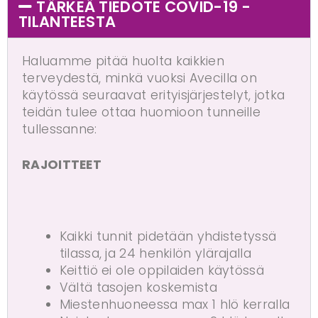
TÄRKEÄ TIEDOTE COVID-19​ -
TILANTEESTA
Haluamme pitää huolta kaikkien
terveydestä, minkä vuoksi Avecilla on
käytössä seuraavat erityisjärjestelyt, jotka
teidän tulee ottaa huomioon tunneille
tullessanne:
RAJOITTEET
Kaikki tunnit pidetään yhdistetyssä
tilassa, ja 24 henkilön ylärajalla
Keittiö ei ole oppilaiden käytössä
Vältä tasojen koskemista
Miestenhuoneessa max 1 hlö kerralla